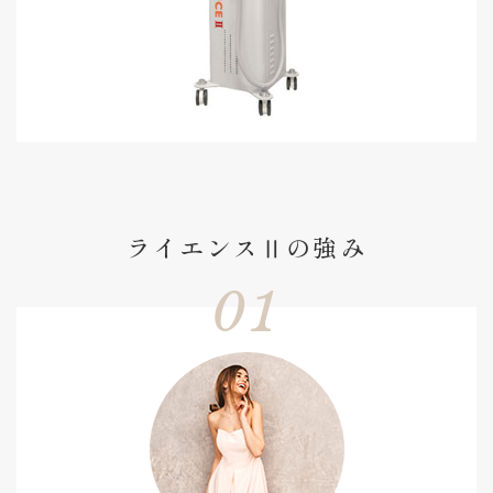
ライエンスⅡの強み
01