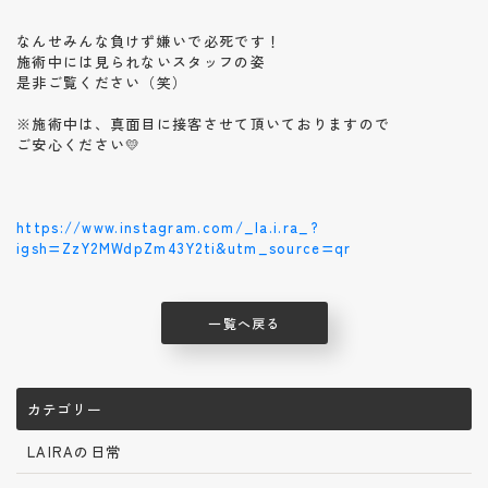
なんせみんな負けず嫌いで必死です！
施術中には見られないスタッフの姿
是非ご覧ください（笑）
※施術中は、真面目に接客させて頂いておりますので
ご安心ください💛
https://www.instagram.com/_la.i.ra_?
igsh=ZzY2MWdpZm43Y2ti&utm_source=qr
一覧へ戻る
カテゴリー
LAIRAの日常