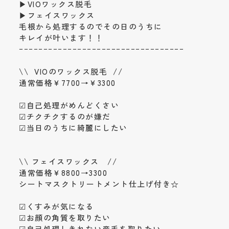
▶VIOワックス脱毛
▶フェイスワックス
毛根から処理するのでその日のうちに
キレイが叶います！！
ｰｰｰｰｰｰｰｰｰｰｰｰｰｰｰｰｰｰｰｰｰｰｰｰｰｰｰｰｰｰｰｰｰｰ
\\ VIOのワックス脱毛 //
通常価格￥7700→￥3300
☑自己処理がめんどくさい
☑チクチクするのが嫌だ
☑当日のうちに綺麗にしたい
\\ フェイスワックス //
通常価格￥8800→3300
シートマスクトリートメント仕上げ付き☆
☑くすみが気になる
☑お顔の角質を取りたい
☑自己処理しきれない産毛を取りたい